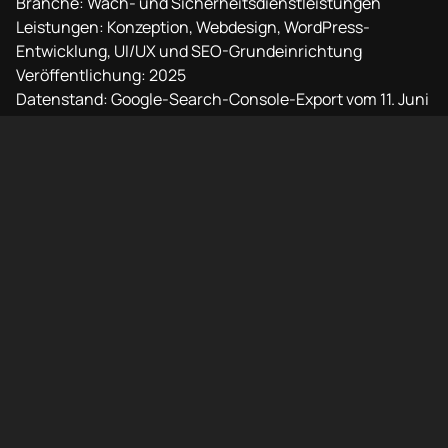
Branche: Wach- und Sicherheitsdienstleistungen
Leistungen: Konzeption, Webdesign, WordPress-
Entwicklung, UI/UX und SEO-Grundeinrichtung
Veröffentlichung: 2025
Datenstand: Google-Search-Console-Export vom 11. Juni
2026
Auswertungszeitraum: letzte sechs Monate
Laufende SEO-Betreuung: nicht Bestandteil des Projekts
Unser Projekt
Wachschutz ERON bietet Sicherheitsleistungen für
Unternehmen, Einrichtungen, Wohnanlagen,
Veranstaltungen und private Auftraggeber in Bielefeld
und Ostwestfalen. Das Leistungsspektrum reicht vom
Objekt- und Pförtnerdienst über Alarmaufschaltung und
Intervention bis zu mobilen Diensten,
Veranstaltungsschutz, Brandwachen und
Detekteileistungen.